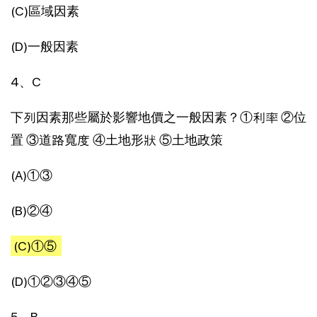
(C)區域因素
(D)一般因素
4、C
下列因素那些屬於影響地價之一般因素？①利率 ②位
置 ③道路寬度 ④土地形狀 ⑤土地政策
(A)①③
(B)②④
(C)①⑤
(D)①②③④⑤
5、B