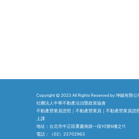
Copyright © 2023 All Rights Reserved by 坤鋮有限公
社團法人中華不動產法治暨政策協會
不動產營業員證照｜不動產營業員｜不動產營業員證
上課
地址：台北市中正區重慶南路一段10號6樓之11
電話：（02）23702963