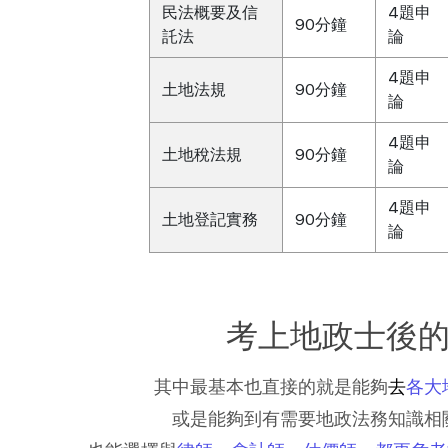
民法概要及信
4題申
90分鐘
託法
論
4題申
土地法規
90分鐘
論
4題申
土地稅法規
90分鐘
論
4題申
土地登記實務
90分鐘
論
考上地政士後
其中最基本也直接的就是能夠
去
各大
或是能夠到有需要地政法務知識相