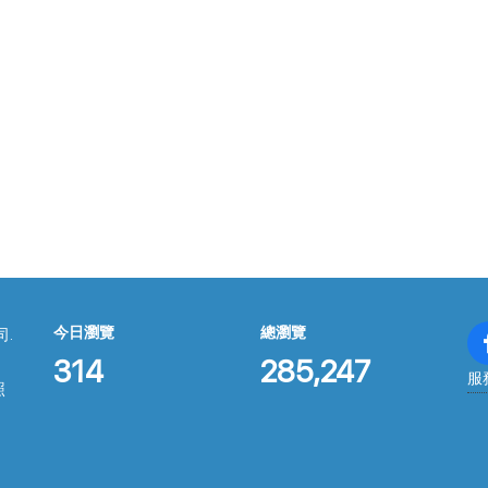
今日瀏覽
總瀏覽
司.
314
285,247
服
照