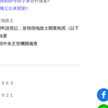
推動師等師字輩
合作接案!!
獨立出來開業
!!
之地政士
關申請登記，並領得地政士開業執照（以下
執業
請中央主管機關備查
２９６３
８９２１