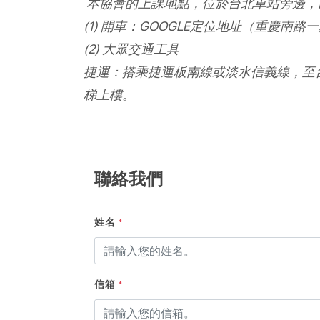
本協會的上課地點，位於台北車站旁邊，
(1) 開車：GOOGLE定位地址（重慶
(2) 大眾交通工具
捷運：搭乘捷運板南線或淡水信義線，至
梯上樓。
聯絡我們
姓名
*
信箱
*