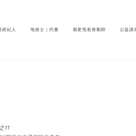
產經紀人
地政士｜代書
都更危老推動師
公益講
11