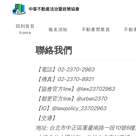
回到首頁
報名須知
不動產營業員
不動
home
聯絡我們
【電話】02-2370-2963
【傳真】02-2370-8921
【協會官方line】@law23702963
【都更官方line】@urban2370
【IG】@lawpolicy_23702963
【交通】
地址: 台北市中正區重慶南路一段10號6樓之