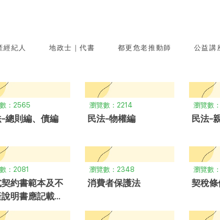
產經紀人
地政士｜代書
都更危老推動師
公益講
數：2565
瀏覽數：2214
瀏覽數：
法-總則編、債編
民法-物權編
民法-
數：2081
瀏覽數：2348
瀏覽數：
式契約書範本及不
消費者保護法
契稅條
產說明書應記載及
得記載事項