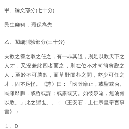
甲、論文部分(七十分)
民生樂利 ，環保為先
乙、閱讀測驗部分(三十分)
夫教之養之取之任之，有一非其道，則足以敗天下之
人才，又況兼此四者而之，則在位不才茍簡貪鄙之
人，至於不可勝數，而草野閭巷之間，亦少可任之
才，固不足怪。《詩》曰：「國雖靡止，或聖或否。
民雖靡膴，或哲或謀；或肅或艾。如彼泉流，無淪胥
以敗。」此之謂也。。﹙《王安石．上仁宗皇帝言事
書》﹚
１、D