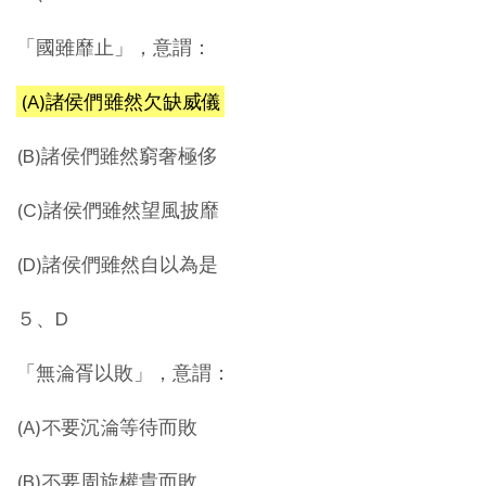
「國雖靡止」，意謂：
(A)諸侯們雖然欠缺威儀
(B)諸侯們雖然窮奢極侈
(C)諸侯們雖然望風披靡
(D)諸侯們雖然自以為是
５、D
「無淪胥以敗」，意謂：
(A)不要沉淪等待而敗
(B)不要周旋權貴而敗