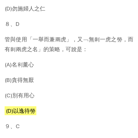
(D)勿施婦人之仁
８、D
管與使用「一舉而兼兩虎」，又﹁無刺一虎之勞，而
有刺兩虎之名」的策略，可說是：
(A)名利薰心
(B)貪得無厭
(C)別有用心
(D)以逸待勞
９、C