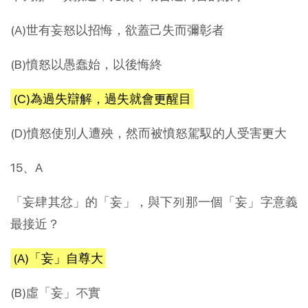
(A)世有妄怒以招悔，欲蓋己失而彌彰者
(B)憤怒以愚蠢始，以後悔終
(C)為過失辯解，過失就會更醒目
(D)憤怒使別人遭殃，然而被憤怒駕馭的人受害更大
15、A
「妄肆其忿」的「妄」，與下列那一個「妄」字意義
最接近？
(A)「妄」自尊大
(B)虛「妄」不實