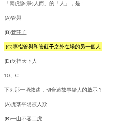
「兩虎諍(爭)人而」的「人」，是：
(A)
管與
(B)
管莊子
(C)專指
管與
和
管莊子
之外在場的另一個人
(D)泛指天下人
10、C
下列那一項敘述，切合這故事給人的啟示？
(A)虎落平陽被人欺
(B)一山不容二虎