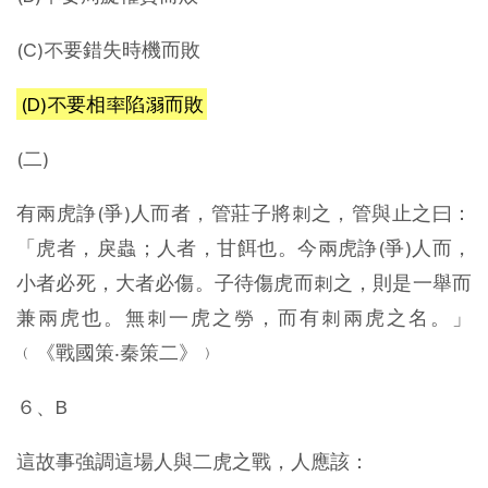
(C)不要錯失時機而敗
(D)不要相率陷溺而敗
(二)
有兩虎諍(爭)人而者，管莊子將刺之，管與止之曰：
「虎者，戾蟲；人者，甘餌也。今兩虎諍(爭)人而，
小者必死，大者必傷。子待傷虎而刺之，則是一舉而
兼兩虎也。無刺一虎之勞，而有刺兩虎之名。」
﹙《戰國策‧秦策二》﹚
６、B
這故事強調這場人與二虎之戰，人應該：