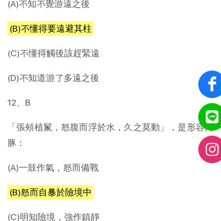
(A)不知不覺游遠之後
(B)不懂得要遠避其柱
(C)不懂得觸後該趕緊遠離
(D)不知道游了多遠之後
12、B
「張頰植鬣，怒腹而浮於水，久之莫動」，是形容河
豚：
(A)一鼓作氣，怒而備戰
(B)怒而自暴於險境中
(C)明知險境，強作鎮靜