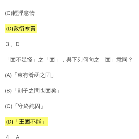
(C)輕浮怠惰
(D)敷衍塞責
３、D
「固不足怪」之「固」，與下列何句之「固」意同？
(A)「東有肴函之固」
(B)「則子之問也固矣」
(C)「守終純固」
(D)「王固不能」
４、A