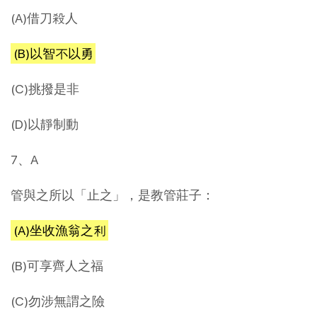
(A)借刀殺人
(B)以智不以勇
(C)挑撥是非
(D)以靜制動
7、A
管與之所以「止之」，是教管莊子：
(A)坐收漁翁之利
(B)可享齊人之福
(C)勿涉無謂之險