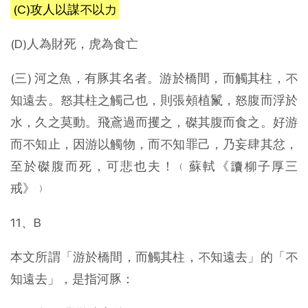
(C)攻人以謀不以力
(D)人為財死，虎為食亡
(三) 河之魚，有豚其名者。游於橋間，而觸其柱，不
知遠去。怒其柱之觸己也，則張頰植鬣，怒腹而浮於
水，久之莫動。飛鳶過而攫之，磔其腹而食之。好游
而不知止，因游以觸物，而不知罪己，乃妄肆其忿，
至於磔腹而死，可悲也夫！﹙蘇軾《讀柳子厚三
戒》﹚
11、B
本文所謂「游於橋間，而觸其柱，不知遠去」的「不
知遠去」，是指河豚：