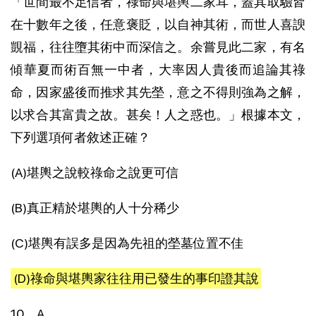
「世間最不足信者，祿命與堪輿二家耳，蓋其取驗皆
在十數年之後，任意褒貶，以自神其術，而世人喜諛
覬福，往往墮其術中而深信之。余嘗見此二家，有名
傾華夏而術百無一中者，大率因人貴後而追論其祿
命，因家盛後而推求其先塋，意之不得則強為之解，
以求合其富貴之故。甚矣！人之惑也。」根據本文，
下列選項何者敘述正確？
(A)堪輿之說較祿命之說更可信
(B)真正精於堪輿的人十分稀少
(C)堪輿有誤多是因為先祖的塋墓位置不佳
(D)祿命與堪輿家往往用已發生的事印證其說
10、A