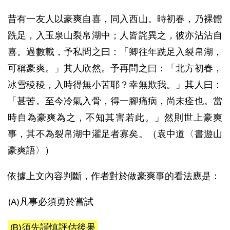
昔有一友人以豪爽自喜，同入西山。時初春，乃裸體
跣足，入玉泉山裂帛湖中；人皆詫異之，彼亦沾沾自
喜。過數載，予私問之曰：「卿往年跣足入裂帛湖，
可稱豪爽。」其人欣然。予再問之曰：「北方初春，
冰雪稜稜，入時得無小苦耶？幸無欺我。」其人曰：
「甚苦。至今冷氣入骨，得一腳痛病，尚未痊也。當
時自為豪爽為之，不知其害若此。」然則世上豪爽
事，其不為裂帛湖中濯足者寡矣。（袁中道〈書遊山
豪爽語〉）
依據上文內容判斷，作者對於做豪爽事的看法應是：
(A)凡事必須勇於嘗試
(B)須先謹慎評估後果