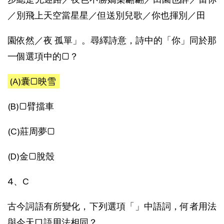
／別飛上天空當星星／但送別兒歌／你也揮別／田
園依然／夜 孤單」。尋繹詩意，詩中的「你」同於那
一個選項中的□？
(A)囊□映雪
(B)□臂擋車
(C)莊周夢□
(D)金□脫殼
4、C
古今詞語有所變化，下列選項「」中語詞，何者用法
與今天口語用法相同？