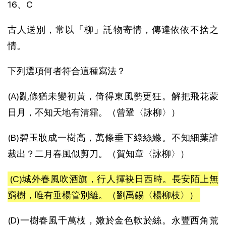
16、C
古人送別，常以「柳」託物寄情，傳達依依不捨之
情。
下列選項何者符合這種寫法？
(A)亂條猶未變初黃，倚得東風勢更狂。解把飛花蒙
日月，不知天地有清霜。（曾鞏〈詠柳〉）
(B)碧玉妝成一樹高，萬條垂下綠絲縧。不知細葉誰
裁出？二月春風似剪刀。（賀知章〈詠柳〉）
(C)城外春風吹酒旗，行人揮袂日西時。長安陌上無
窮樹，唯有垂楊管別離。（劉禹錫〈楊柳枝〉）
(D)一樹春風千萬枝，嫩於金色軟於絲。永豐西角荒