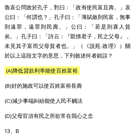
魯哀公問政於孔子，對曰：「政有使民富且壽。」哀
公曰：「何謂也？」孔子曰：「薄賦斂則民富，無事
則遠罪，遠罪則民壽。」公曰：「若是則寡人貧
矣。」孔子曰：「詩云：『凱悌君子，民之父母』，
未見其子富而父母貧者也。」（《說苑‧政理》）關
於以上這段文字的意思，下列敘述何者錯誤？
(A)降低貸款利率能使百姓富裕
(B)好的施政可以使百姓富裕長壽
(C)減少事端糾紛能使人民不觸法
(D)父母官須有民之所欲常在我心之念
13、B