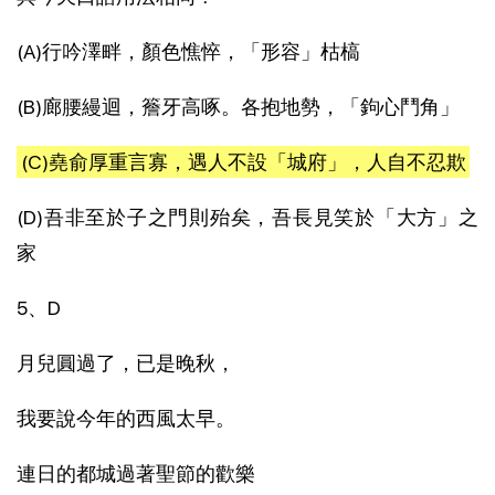
(A)行吟澤畔，顏色憔悴，「形容」枯槁
(B)廊腰縵迴，簷牙高啄。各抱地勢，「鉤心鬥角」
(C)堯俞厚重言寡，遇人不設「城府」，人自不忍欺
(D)吾非至於子之門則殆矣，吾長見笑於「大方」之
家
5、D
月兒圓過了，已是晚秋，
我要說今年的西風太早。
連日的都城過著聖節的歡樂