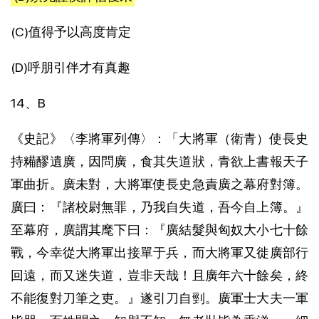
(C)值得予以高度肯定
(D)呼朋引伴才有真趣
14、B
《史記》〈李將軍列傳〉：「大將軍（衛青）使長史
持糒醪遺廣，因問廣，食其失道狀，青欲上書報天子
軍曲折。廣未對，大將軍使長史急責廣之幕府對簿。
廣曰：『諸校尉無罪，乃我自失道，吾今自上簿。』
至幕府，廣謂其麾下曰：『廣結髮與匈奴大小七十餘
戰，今幸從大將軍出接單于兵，而大將軍又徙廣部行
回遠，而又迷失道，豈非天哉！且廣年六十餘矣，終
不能復對刀筆之吏。』遂引刀自剄。廣軍士大夫一軍