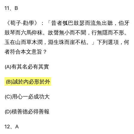
11、B
《荀子‧勸學》：「昔者瓠巴鼓瑟而流魚出聽，伯牙
鼓琴而六馬仰秣。故聲無小而不聞，行無隱而不形。
玉在山而草木潤，淵生珠而崖不枯。」下列選項，何
者符合本文意旨？
(A)有其名必有其實
(B)誠於內必形於外
(C)用心一必成功大
(D)積善德必得善報
12、A