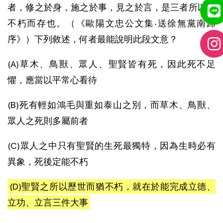
者，修之於身，施之於事，見之於言，是三者所以能
不朽而存也。（《歐陽文忠公文集‧送徐無黨南歸
序》）下列敘述，何者最能說明此段文意？
(A)草木、鳥獸、眾人、聖賢皆有死，因此死不足
懼，應當以平常心看待
(B)死有輕如鴻毛與重如泰山之別，而草木、鳥獸、
眾人之死則多屬前者
(C)眾人之中只有聖賢的生死最獨特，因為生時必有
異象，死後定能不朽
(D)聖賢之所以歷世而猶不朽，就在於能完成立德、
立功、立言三件大事