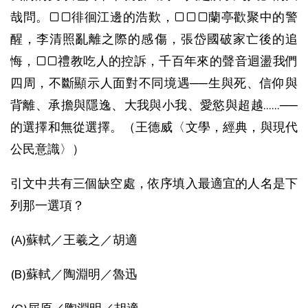
哉問。□□徘徊江邊的浩歎，□□□蘭亭歡聚中的警
醒，李清照亂離之際的感傷，張岱國破家亡後的追
悔，□□禮教吃人的控訴，千百年來的聲音迴盪我們
四周，不斷顯示人面對不同境遇──生與死、信仰與
背離、承擔與隱逸、大我與小我、愛慾與超越……──
的選擇和無從選擇。（王德威〈文學，經典，與現代
公民意識〉）
引文中共有三個缺空處，依序填入最適宜的人名是下
列那一選項？
(A)蘇軾／王羲之／胡適
(B)蘇軾／陶淵明／魯迅