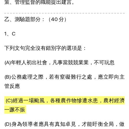
策、管理監督的職能提出建言。
乙、測驗題部分：（40 分）
1、C
下列文句完全沒有錯別字的選項是：
(A)年輕人初出社會，凡事當競競業業，不可玩忽
(B)公務處理之際，若有窒礙難行之處，應立即向主
管反應
(C)經過一場颱風，各種農作物慘遭水患，農村經濟
一蹶不振
(D)身為領導者應具有真知卓見，才能盱衡全局，做