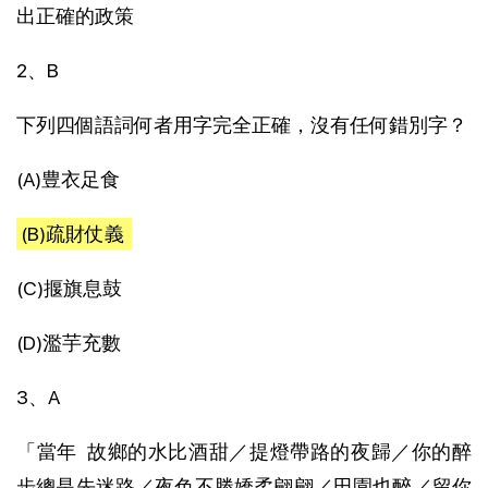
出正確的政策
2、B
下列四個語詞何者用字完全正確，沒有任何錯別字？
(A)豊衣足食
(B)疏財仗義
(C)揠旗息鼓
(D)濫芋充數
3、A
「當年 故鄉的水比酒甜／提燈帶路的夜歸／你的醉
步總是先迷路／夜色不勝嬌柔翩翩／田園也醉／留你