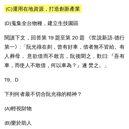
(C)運用在地資源，打造創新產業
(D)蒐集全台物種，建立生技園區
閱讀下文，回答第 19 題至第 20 題 《世說新語‧德行
第一》:「阮光祿在剡，曾有好車，借者無不皆給。有
人葬母， 意欲借而不敢言，阮後聞之，歎曰:『吾有
車，而使人不敢借，何以車為？』遂 焚之。」
19、D
下列何者最不切合阮光祿的精神？
(A)輕視財物
(B)樂於助人