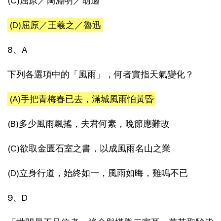
(C)屈原／陶淵明／胡適
(D)屈原／王羲之／魯迅
8、A
下列各選項中的「風雨」，何者實指天氣變化？
(A)手把青梅春已去，滿城風雨怕黃昏
(B)多少風雨飄搖，夫君何素，晚節應難改
(C)欲取金匱石室之書，以成風雨名山之業
(D)立身行道，始終如一，風雨如晦，雞鳴不已
9、D