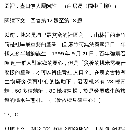
園裡，盡日無人屬阿誰！（白居易〈園中垂柳〉）
閱讀下文，回答第 17 題至第 18 題
以前，桃米是埔里最貧窮的社區之一，山林裡的麻竹
筍是社區最重要的產業，但 麻竹筍無法養家活口，年
輕人多半離鄉謀生。1999 年 9 月 21 日，百年強震召
喚 起一群人對家鄉的關心，但是「災後的桃米需要什
麼樣的產業，才可以留住青壯 人口？」在農委會特有
生物研究保育中心的協助下，發現桃米有 23 種青
蛙，50 多種蜻蜓，80 幾種蝴蝶，於是發展成生態旅
遊的桃米生態村。（〈新故鄉見學中心〉）
17、C
根據上文，關於 921 地震之前的桃米，下列選項錯誤