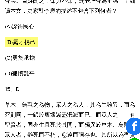
皆哭。百姓聞之，知與不知，無老壯皆為垂涕。」細
讀本文，史家對李廣的描述不包含下列何者？
(A)深得民心
(B)露才揚己
(C)勇於承擔
(D)孤憤難平
15、D
草木、鳥獸之為物，眾人之為人，其為生雖異，而為
死則同，一歸於腐壞澌盡泯滅而已。而眾人之中，有
聖賢者，固亦生且死於其間，而獨異於草木、鳥獸、
眾人者，雖死而不朽，愈遠而彌存也。其所以為聖賢