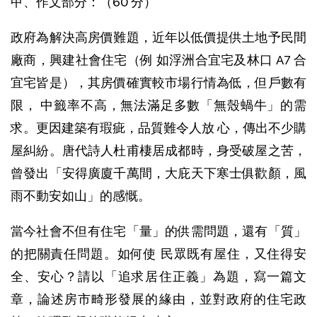
甲、作文部分：（60 分）
政府為解決高房價難題，近年以低價提供土地予民間
廠商，興建社會住宅（例 如浮洲合宜宅及林口 A7 合
宜宅皆是），其房價確實較市場行情為低，但戶數有
限， 中籤率不高，無法滿足多數「無殼蝸牛」的需
求。更因建築有瑕疵，品質難令人放 心，傳出不少購
屋糾紛。唐代詩人杜甫棲居成都時，身受破屋之苦，
曾發出「安得廣廈千萬間，大庇天下寒士俱歡顏，風
雨不動安如山」的感慨。
當今社會不但有住宅「量」的供需問題，還有「質」
的把關責任問題。如何使 民眾既有屋住，又住得安
全、安心？請以「追求居住正義」為題，寫一篇文
章，論述房市畸形發展的緣由，並對政府的住宅政