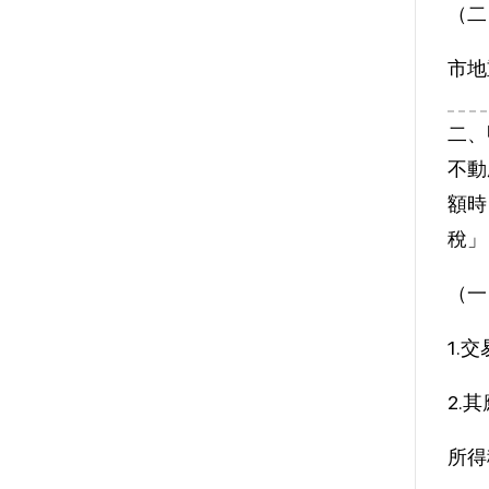
（二
市地
二、
不動
額時
稅」
（一
1.
2.
所得