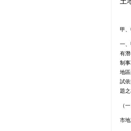
土
甲、
一、
有潛
制事
地區
試依
題之
（一
市地