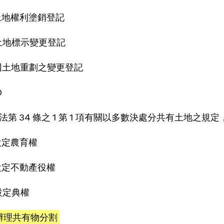
)土地權利塗銷登記
)土地標示變更登記
)因土地重劃之變更登記
D
法第 34 條之 1 第 1 項有關以多數決處分共有土地之
)設定農育權
)設定不動產役權
)設定典權
)辦理共有物分割