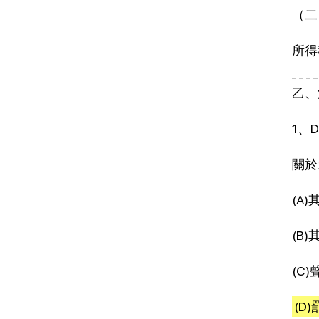
（二
所得
乙、
1、D
關於
(A
(B
(C
(D