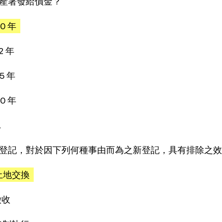
產署發給價金？
 10 年
12 年
15 年
20 年
A
登記，對於因下列何種事由而為之新登記，具有排除之效
)土地交換
徵收