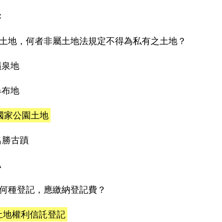
C
土地，何者非屬土地法規定不得為私有之土地？
)礦泉地
)瀑布地
)國家公園土地
)名勝古蹟
A
何種登記，應繳納登記費？
)土地權利信託登記