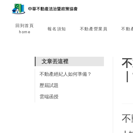
回到首頁
報名須知
不動產營業員
不動
home
不
文章丟這裡
｜
不動產經紀人如何準備？
歷屆試題
雲端函授
不