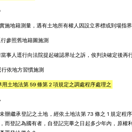
D
實施地籍測量，遇有土地所有權人因設立界標或到場指界
)逕行參照舊地籍圖施測
)請當事人逕行向法院提起確認界址之訴，俟判決確定後再
)逕行依地方習慣施測
)準用土地法第 59 條第 2 項規定之調處程序處理之
A
未辦繼承登記之土地，經依土地法第 73 條之 1 規定
，而登記為國有者，自登記完畢之日起多少年內，原權