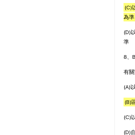
(C
為準
(D
準
8、
有關
(A
(B
(C
(D