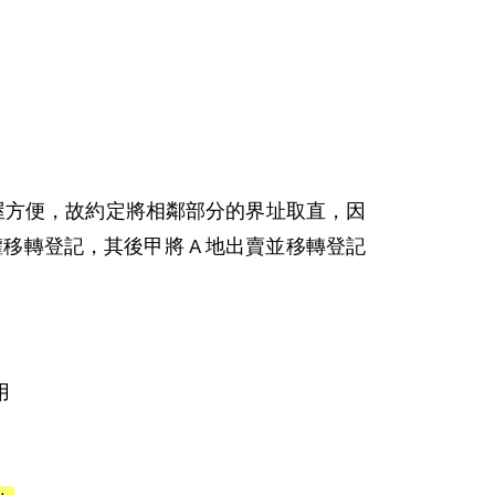
建屋方便，故約定將相鄰部分的界址取直，因
移轉登記，其後甲將 A 地出賣並移轉登記
用