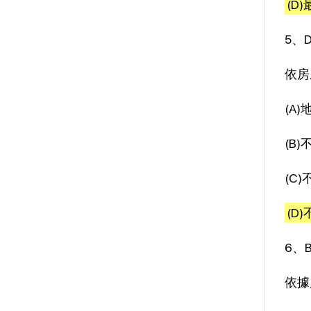
(D
5、
依房
(A
(B
(C
(D
6、
依據