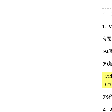
乙、
1、
有關
(A
(B
(
（市
(D
2、