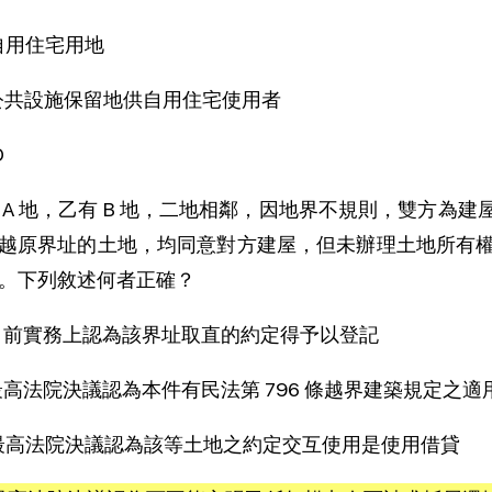
)自用住宅用地
)公共設施保留地供自用住宅使用者
D
 A 地，乙有 B 地，二地相鄰，因地界不規則，雙方為
越原界址的土地，均同意對方建屋，但未辦理土地所有權
。下列敘述何者正確？
)目前實務上認為該界址取直的約定得予以登記
)最高法院決議認為本件有民法第 796 條越界建築規定之適
)最高法院決議認為該等土地之約定交互使用是使用借貸