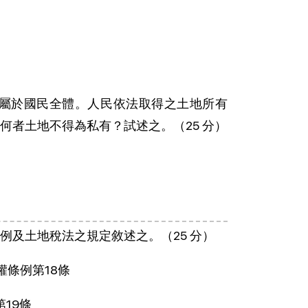
土地屬於國民全體。人民依法取得之土地所有
者土地不得為私有？試述之。（25 分）
及土地稅法之規定敘述之。（25 分）
權條例第18條
19條