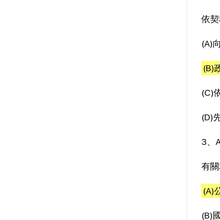
依契
(A
(B
(C
(D
3、
有關
(A
(B