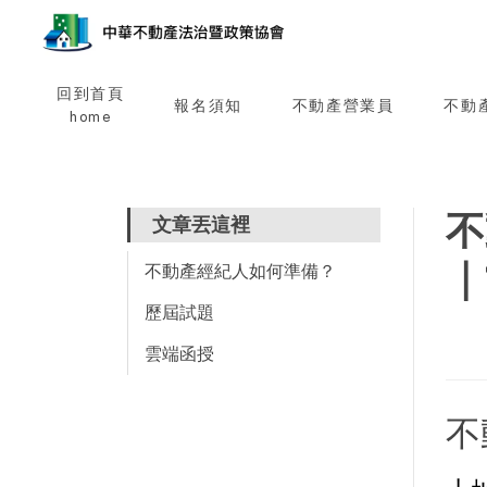
回到首頁
報名須知
不動產營業員
不動
home
不
文章丟這裡
｜
不動產經紀人如何準備？
歷屆試題
雲端函授
不