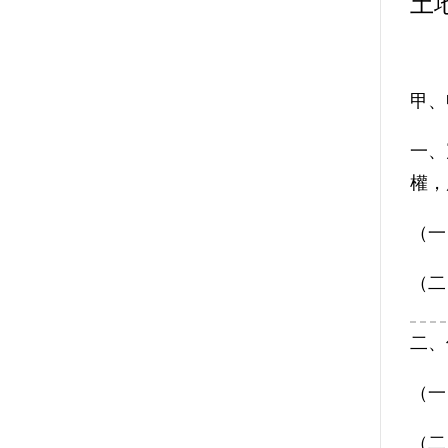
土
甲、
一、
權，
（一
（二
二、
（一
（二