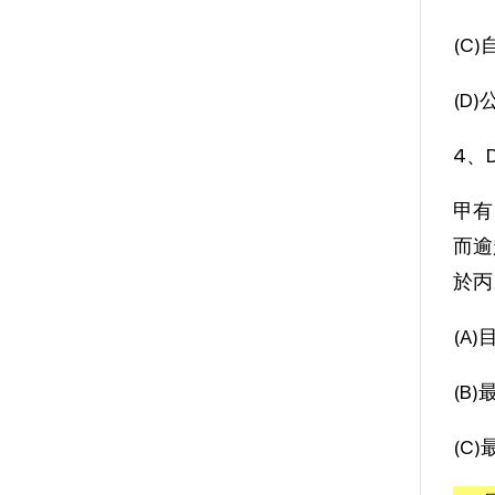
(C
(D
4、
甲有
而逾
於丙
(A
(B
(C