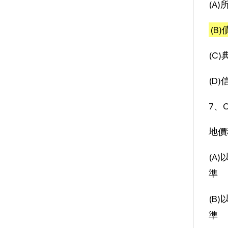
(A
(B
(C
(D
7、
地價
(A
準
(B
準