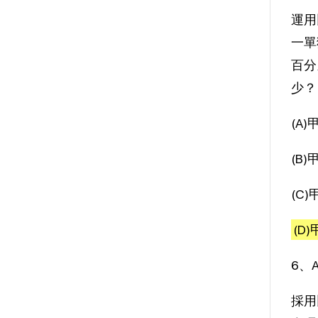
運用
一單
百分
少？
(A)
(B)
(C)
(D)
6、
採用