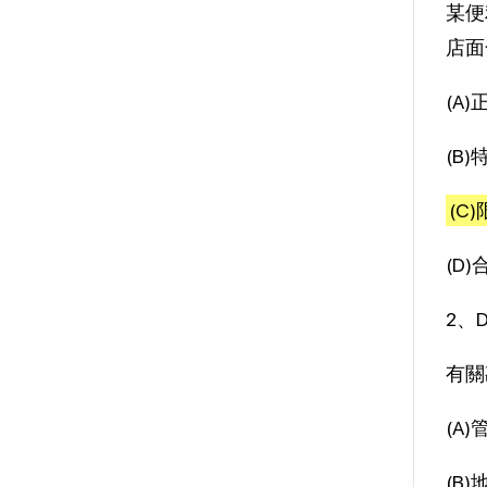
某便
店面
(A
(B
(C
(D
2、
有關
(A
(B