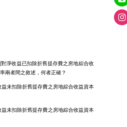
列對淨收益已扣除折舊提存費之房地綜合收
率兩者間之敘述，何者正確？
淨收益未扣除折舊提存費之房地綜合收益資本
淨收益未扣除折舊提存費之房地綜合收益資本