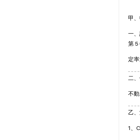
甲、
一、
第 
定率
二、
不動
乙、
1、