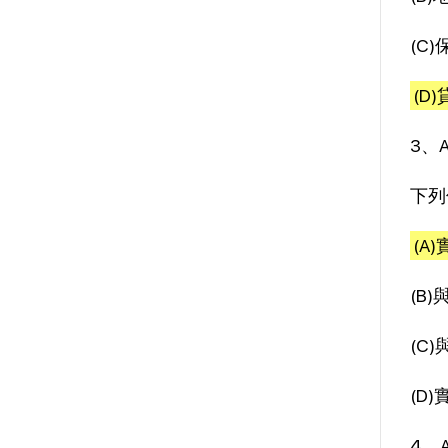
(C
(D
3、
下列
(A
(B
(C
(D
4、