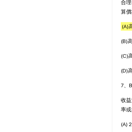
合理
算價
(A
(B
(C
(D
7、
收益
率或
(A) 