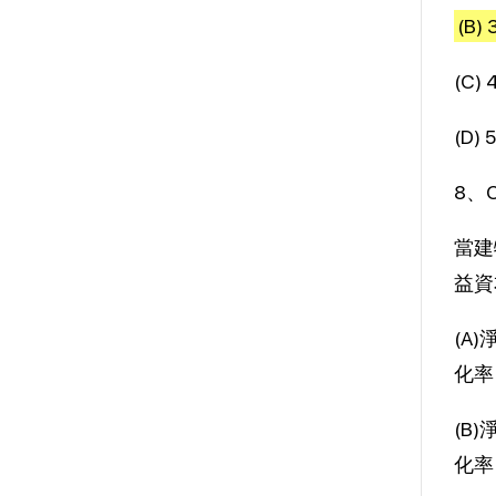
(B)
(C) 
(D) 
8、
當建
益資
(A
化率
(B
化率