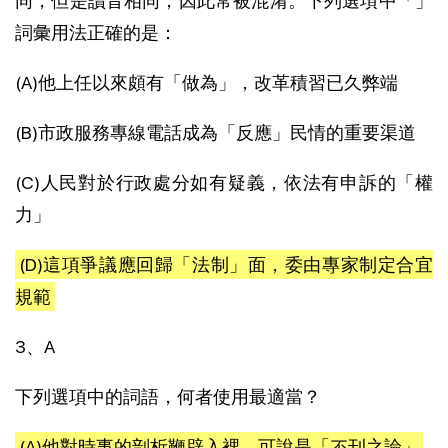
同，但是讀音相同，因此常被混淆。下列選項中「」
詞彙用法正確的是：
(A)他上任以來頗有「做為」，改革積習已久弊端
(B)市政服務專線電話成為「反應」民情的重要渠道
(C)人民對於行政處分如有疑義，依法有申訴的「權
力」
(D)這項爭議應回歸「法制」面，委由專家制定合宜
規範
3、A
下列選項中的詞語，何者使用最適當？
(A)他對時事的剖析鞭辟入裡，可說是「不刊之論」