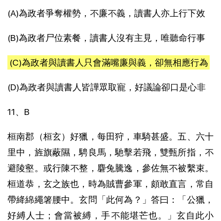
(A)為政者爭奪權勢，不廉不義，讀書人亦上行下效
(B)為政者尸位素餐，讀書人沒有主見，唯聽命行事
(C)為政者與讀書人只會滿嘴廉與義，卻無相應行為
(D)為政者與讀書人皆譁眾取寵，好議論卻口是心非
11、B
桓南郡（桓玄）好獵，每田狩，車騎甚盛。五、六十
里中，旌旗蔽隰，騁良馬，馳擊若飛，雙甄所指，不
避陵壑。或行陳不整，麏兔騰逸，參佐無不被繫束。
桓道恭，玄之族也，時為賊曹參軍，頗敢直言，常自
帶絳綿繩箸腰中。玄問「此何為？」答曰：「公獵，
好縛人士；會當被縛，手不能堪芒也。」玄自此小