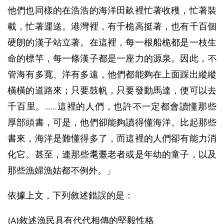
他們也同樣的在浩浩的海洋田畝裡忙著收穫，忙著裝
載，忙著運送。港灣裡，有千桅高挺著，也有千百個
硬朗的漢子站立著。在這裡，每一根船桅都是一枝生
命的標竿，每一條漢子都是一座力的源泉。因此，不
管海有多寬、洋有多遠，他們都能夠在上面踩出縱縱
橫橫的道路來；只要鼓帆，只要發動馬達，便可以去
千百里。……這裡的人們，也許不一定都會讀懂那些
厚部頭書，可是，他們卻能夠讀得懂海洋。比起那些
書來，海洋是難懂得多了，而這裡的人們卻有能力消
化它。甚至，連那些耄耋老者或是年幼的童子，以及
那些漁婦漁姑都不例外。」
依據上文，下列敘述錯誤的是：
(A)敘述漁民具有代代相傳的堅毅性格