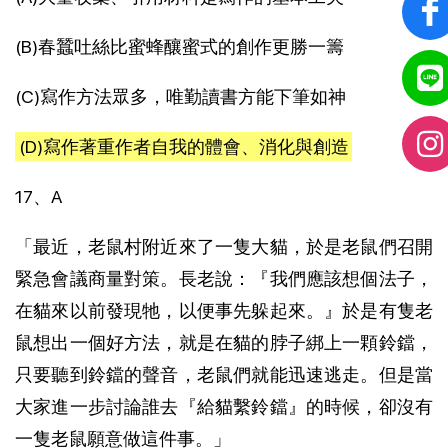
(B)春蠶吐絲比蜜蜂釀蜜式的創作更勝一籌
(C)寫作方法眾多，唯勤讀書方能下筆如神
(D)寫作著重作者自我的體會、消化與創造
17、A
「最近，老鼠村附近來了一隻大貓，於是老鼠們召開
緊急會議商量對策。長老說：『我們應該想個法子，
在貓來以前發現牠，以便事先躲起來。』於是有隻老
鼠想出一個好方法，就是在貓的脖子綁上一顆鈴鐺，
只要聽到鈴鐺的聲音，老鼠們就能迅速逃走。但是當
大家進一步討論誰去『給貓繫鈴鐺』的時候，卻沒有
一隻老鼠願意做這件事。」