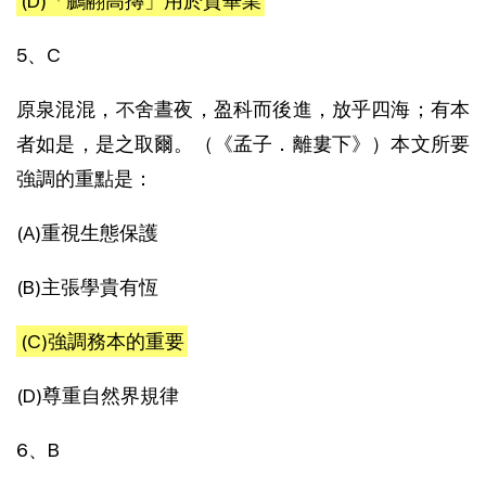
(D)「鵬翮高摶」用於賀畢業
5、C
原泉混混，不舍晝夜，盈科而後進，放乎四海；有本
者如是，是之取爾。（《孟子．離婁下》）本文所要
強調的重點是：
(A)重視生態保護
(B)主張學貴有恆
(C)強調務本的重要
(D)尊重自然界規律
6、B