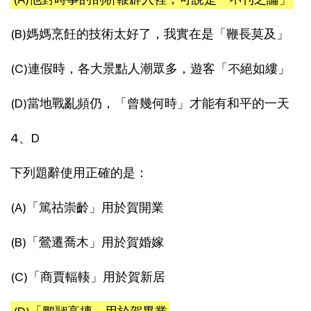
(B)媽媽烹飪的技術太好了，我實在是「鞭長莫及」
(C)連假時，各大景點人潮眾多，遊客「不絕如縷」
(D)當地戰亂頻仍，「曾幾何時」才能有和平的一天
4、D
下列題辭使用正確的是：
(A)「篤祜崇齡」用於賀開業
(B)「鶯遷喬木」用於賀婚嫁
(C)「商賈輻輳」用於賀新居