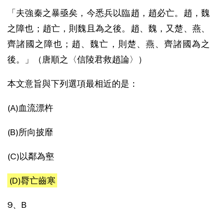
「夫強秦之暴亟矣，今悉兵以臨趙，趙必亡。趙，魏
之障也；趙亡，則魏且為之後。趙、魏，又楚、燕、
齊諸國之障也；趙、魏亡，則楚、燕、齊諸國為之
後。」（唐順之〈信陵君救趙論〉）
本文意旨與下列選項最相近的是：
(A)血流漂杵
(B)所向披靡
(C)以鄰為壑
(D)脣亡齒寒
9、B