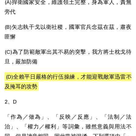
(A)捍衛國家安全，維護領土完整，身為軍人，責無
旁代
(B)矢志執干戈以衛社稷，國軍官兵念茲在茲，肅夜
匪懈
(C)為了防範敵軍出其不易的突擊，我方將士枕戈待
旦，嚴加防備
(D)全賴平日嚴格的行伍操練，才能迎戰敵軍迅雷不
及掩耳的攻勢
2、D
「作為／做為」、「反映／反應」、「法制／法
治」、「權力／權利」等詞彙，雖然意義與用法不