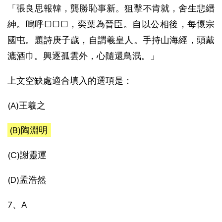
「張良思報韓，龔勝恥事新。狙擊不肯就，舍生悲縉
紳。嗚呼□□□，奕葉為晉臣。自以公相後，每懷宗
國屯。題詩庚子歲，自謂羲皇人。手持山海經，頭戴
漉酒巾。興逐孤雲外，心隨還鳥泯。」
上文空缺處適合填入的選項是：
(A)王羲之
(B)陶淵明
(C)謝靈運
(D)孟浩然
7、A