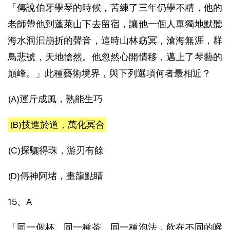
「傳說伯牙學琴的時候，苦練了三年仍學不精，他的
老師帶他到蓬萊山下去留宿，讓他一個人單獨地默聽
海水洞汩崩折的聲音，這時山林窈冥，滄海無涯，群
鳥悲號，天地愴然。他忽然心開情移，邁上了琴藝的
巔峰。」此種藝術境界，與下列選項何者最相近？
(A)運斤成風，熟能生巧
(B)技進於道，萬化冥合
(C)探驪得珠，游刃有餘
(D)傳神阿堵，畫龍點睛
15、A
「同一個杯、同一種茶、同一種泡法，飲在不同的喉