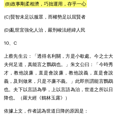
(B)政事剛柔相濟，巧拙運用，存乎一心
(C)賢智未足以服眾，而權勢足以屈賢者
(D)亂世宜強化人治，嚴刑峻法經緯人民
10、C
上蔡先生云：「透得名利關，方是小歇處。今之士大
夫何足道，真能言之鸚鵡也。」朱文公曰：「今時秀
才，教他說廉，直是會說廉，教他說義，直是會說
義，及到做來，只是不廉不義。」此即所謂能言鸚鵡
也。夫下以言語為學，上以言語為治，世道之所以日
降也。（羅大經《鶴林玉露》）
依據上文，作者認為世道日降的原因是：