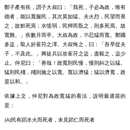
鄭子產有疾，謂子大叔曰：「我死，子必為政，唯有
德者，能以寬服民，其次莫如猛。夫火烈，民望而畏
之，故鮮死焉；水懦弱，民狎而翫之，則多死焉。故
寬難。」疾數月而卒。大叔為政，不忍猛而寬。鄭國
多盜，取人於萑苻之澤。大叔悔之，曰：「吾早從夫
子，不及此。」興徒兵以攻萑苻之盜，盡殺之，盜少
止。仲尼曰：「善哉！政寬則民慢，慢則糾之以猛。
猛則民殘，殘則施之以寬。寬以濟猛；猛以濟寬，政
是以和。」
依據上文，仲尼對為政寬猛的看法，說明最適當的
是：
(A)民有蹈水火而死者，未見蹈仁而死者