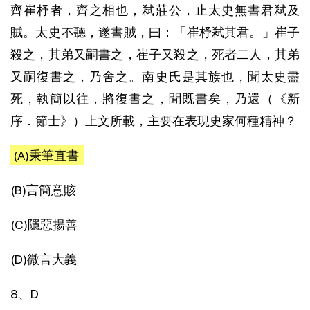
齊崔杼者，齊之相也，弒莊公，止太史無書君弒及
賊。太史不聽，遂書賊，曰：「崔杼弒其君。」崔子
殺之，其弟又嗣書之，崔子又殺之，死者二人，其弟
又嗣復書之，乃舍之。南史氏是其族也，聞太史盡
死，執簡以往，將復書之，聞既書矣，乃還（《新
序．節士》）上文所載，主要在表現史家何種精神？
(A)秉筆直書
(B)言簡意賅
(C)隱惡揚善
(D)微言大義
8、D