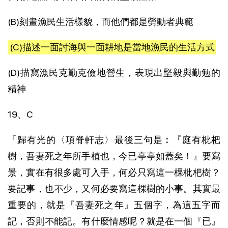
(B)刻畫漁民生活樣貌，而他們都是勞動者典範
(C)描述一面討海與一面耕地是當地漁民的生活方式
(D)描寫漁民克勤克儉地營生，表現出堅毅與勤勉的
精神
19、C
「歸有光的〈項脊軒志〉最後三句是︰『庭有枇杷
樹，吾妻死之年所手植也，今已亭亭如蓋矣！』要寫
景，實在有很多處可入手，何必只寫這一棵枇杷樹？
要記事，也不少，又何必要寫這棵樹的小事。其實最
重要的，就是『吾妻死之年』五個字，為這五字而
記，否則不能記。有什麼情感呢？就是在一個『已』