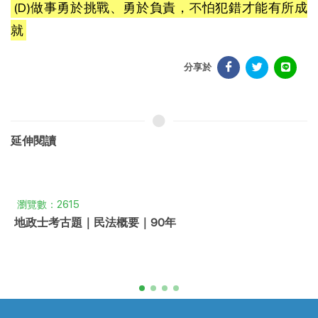
(D)做事勇於挑戰、勇於負責，不怕犯錯才能有所成
就
分享於
延伸閱讀
瀏覽數：769
地政士考古題｜土地登記實務｜113年｜申論題