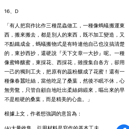
16、D
「有人把寫作比作三種昆蟲做工，一種像螞蟻搬運東
西，搬來搬去，都是別人的東西，既不加工變造，又
不點鐵成金，螞蟻搬物式是有時連他自己也沒搞清楚
的，東抄西抄，還硬說『天下文章一大抄』呢。一種
像蜜蜂釀蜜，東採花、西採花，雖搜集自各方，卻用
一己的獨到工夫，把原有的蕊粉釀成了花蜜！還有一
種像春蠶吐絲，當他吃足了桑葉，然後不眠不休，心
無旁鶩，只管自顧自地吐出柔絲錦緞來，嘔出來的早
不是粗硬的桑葉，而是精美的心血。」
根據上文，作者想強調的意旨為：
(A)大量收集、引用材料是寫作的基本工夫