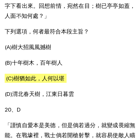
字下看出來。回想前情，宛然在目；樹已亭亭如蓋，
人面不知何處？」
下列選項，何者最符合本段主旨？
(A)樹大招風風撼樹
(B)十年樹木，百年樹人
(C)樹猶如此，人何以堪
(D)渭北春天樹，江東日暮雲
20、D
「謹慎自愛本是美德，但是倘若過分，就變成畏縮無
能。在戰壕裡，戰士倘若開槍射擊，就容易使敵人瞄