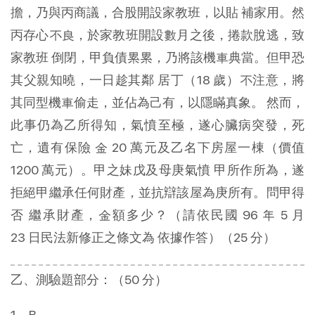
擔，乃與丙商議，合股開設家教班，以貼 補家用。然
丙存心不良，於家教班開設數月之後，捲款脫逃，致
家教班 倒閉，甲負債累累，乃將該機車典當。但甲恐
其父親知曉，一日趁其鄰 居丁（18 歲）不注意，將
其同型機車偷走，並佔為己有，以隱瞞真象。 然而，
此事仍為乙所得知，氣憤至極，遂心臟病突發，死
亡，遺有保險 金 20 萬元及乙名下房屋一棟（價值
1200 萬元）。甲之妹戊及母庚氣憤 甲所作所為，遂
拒絕甲繼承任何財產，並抗辯該屋為庚所有。問甲得
否 繼承財產，金額多少？（請依民國 96 年 5 月
23 日民法新修正之條文為 依據作答）（25 分）
乙、測驗題部分：（50 分）
1、B