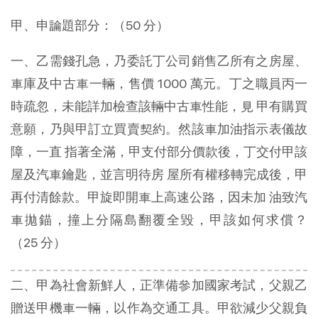
甲、申論題部分：（50 分）
一、乙需錢孔急，乃委託丁公司銷售乙所有之房屋、
車庫及中古車一輛，售價 1000 萬元。丁之職員丙一
時疏忽，未能詳加檢查該輛中古車性能，見 甲有購買
意願，乃與甲訂立買賣契約。然該車加油指示表儀故
障，一直 指著全滿，甲支付部分價款後，丁交付甲該
屋及汽車鑰匙，並言明待房 屋所有權移轉完成後，甲
再付清餘款。甲旋即開車上高速公路，因未加 油致汽
車拋錨，撞上分隔島翻覆全毀，甲該如何求償？
（25 分）
二、甲為社會新鮮人，正準備參加國家考試，父親乙
贈送甲機車一輛，以作為交通工具。甲欲減少父親負