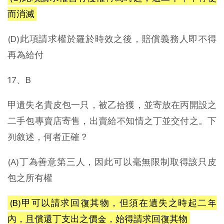
而消滅
(D)此項請求權於罹於時效之後，賠償義務人即不得
再為給付
17、B
甲遺失名貴皮包一只，被乙拾獲，並寄放在丙開設之
二手包專賣店寄售，出賣給不知情之丁並交付之。下
列敘述，何者正確？
(A)丁為善意第三人，因此可以毫無限制取得該只皮
包之所有權
(B)甲可以請求回復其物，但須在遺失之時起二年
內，且償還丁支出之價金，始得請求回復其物