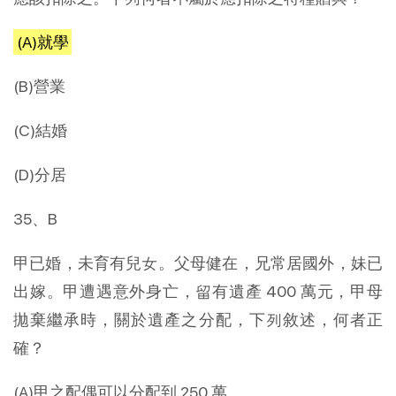
(A)就學
(B)營業
(C)結婚
(D)分居
35、B
甲已婚，未育有兒女。父母健在，兄常居國外，妹已
出嫁。甲遭遇意外身亡，留有遺產 400 萬元，甲母
拋棄繼承時，關於遺產之分配，下列敘述，何者正
確？
(A)甲之配偶可以分配到 250 萬