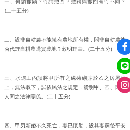
一、何謂撤銷？何謂撤回？撤銷與撤回有何不同？
(二十五分)
二、設非自耕農不能擁有農地所有權，問非自耕農能
否代理自耕農購買農地？敘明理由。(二十五分)
三、水泥工丙誤將甲所有之磁磚砌貼於乙之房屋牆
上，無法取下，試依民法之規定，說明甲、乙、丙三
人間之法律關係。(二十五分)
四、甲男新婚不久死亡，妻已懷胎，設其妻嗣後平安