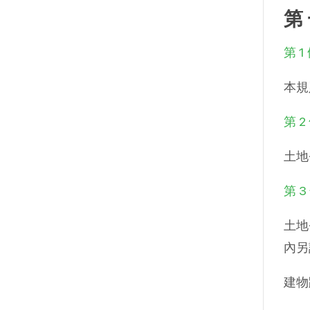
第
第 1
本規
第 2
土地
第 3
土地
內另
建物