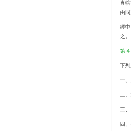
直轄
由同
經中
之。
第 4
下列
一、
二、
三、
四、