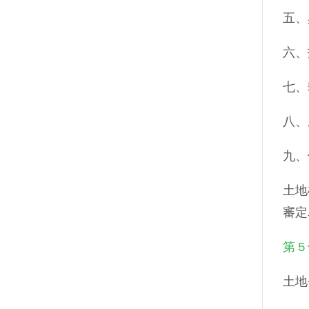
五、
六、
七、
八、
九、
土地
審定
第 5
土地