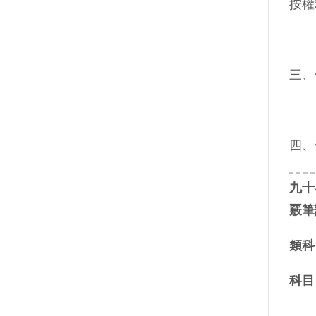
按權
三、
四、
九十
覈筆
類科
科目