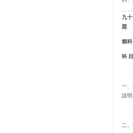
九十
題
類科
科 
一、
說明
二、