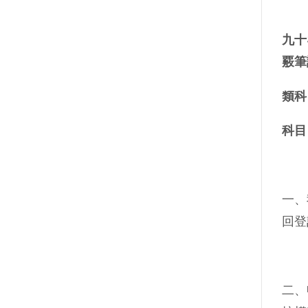
九十
覈筆
類科
科目
一、
回登
二、