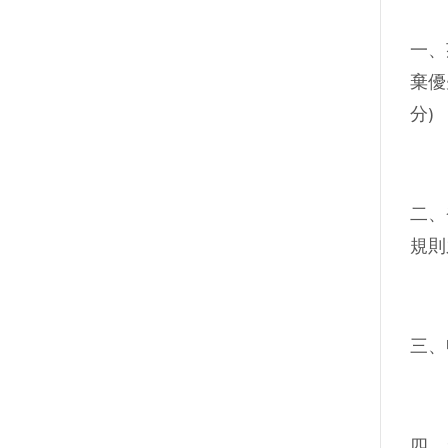
一、
棄優
分)
二、
規則
三、
四、