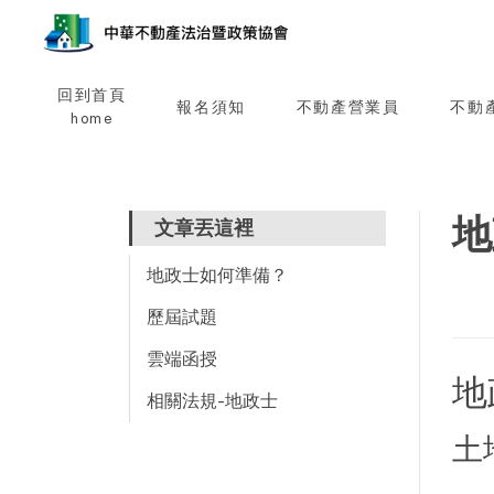
回到首頁
報名須知
不動產營業員
不動
home
地
文章丟這裡
地政士如何準備？
歷屆試題
雲端函授
地
相關法規-地政士
土