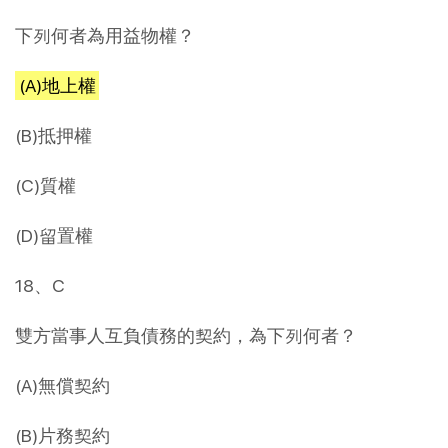
下列何者為用益物權？
(A)地上權
(B)抵押權
(C)質權
(D)留置權
18、C
雙方當事人互負債務的契約，為下列何者？
(A)無償契約
(B)片務契約