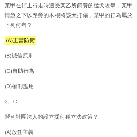
某甲在街上行走時遭受某乙所飼養的猛犬攻擊，某甲
情急之下以路旁的木棍將該犬打傷，某甲的行為屬於
下列何者？
(A)正當防衛
(B)誠信原則
(C)自助行為
(D)權利濫用
2、C
營利社團法人的設立採何種立法政策？
(A)放任主義