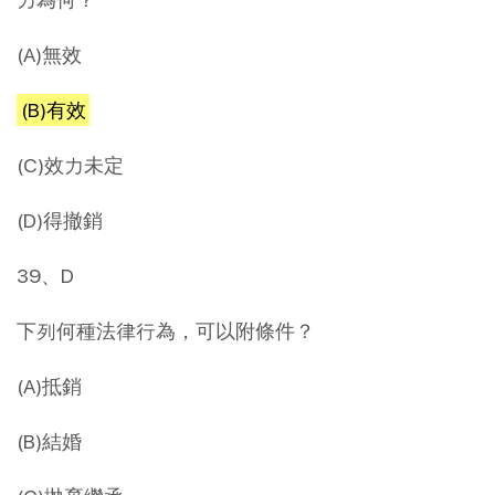
(A)無效
(B)有效
(C)效力未定
(D)得撤銷
39、D
下列何種法律行為，可以附條件？
(A)抵銷
(B)結婚