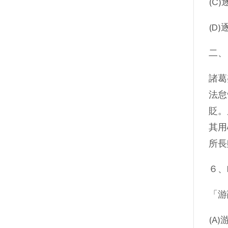
(C
(D
二、
諸葛
法怠
貶。
其用
所長
６、
「游
(A