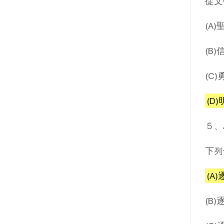
從文
(A
(B
(C
(D
５、
下列
(A
(B