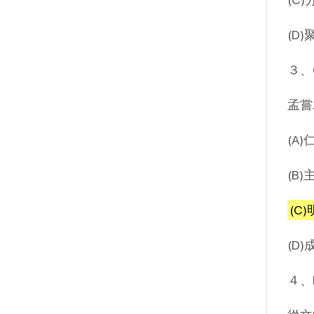
(D)
３、
孟嘗
(A
(B
(C
(D
４、