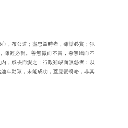
誠心，布公道；盡忠益時者，雖讎必賞；犯
，雖輕必戮。善無微而不賞，惡無纖而不
之內，咸畏而愛之；行政雖峻而無怨者：以
然連年動眾，未能成功，蓋應變將略，非其