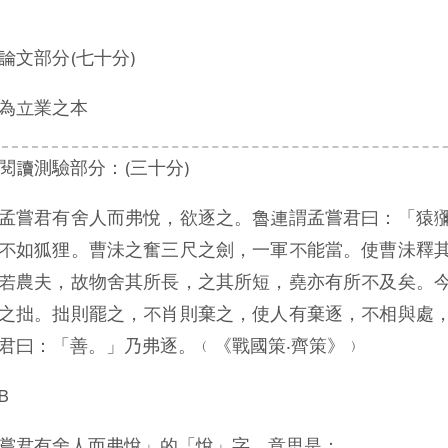
論文部分(七十分)
為立業之本
閱讀測驗部分：(三十分)
孟嘗君有舍人而弗悅，欲逐之。魯連謂孟嘗君曰：「猿
不如狐狸。曹沬之奮三尺之劍，一軍不能當。使曹沬釋
若農夫，故物舍其所長，之其所短，堯亦有所不及矣。
之拙。拙則罷之，不肖則棄之，使人有棄逐，不相與處
君曰：「善。」乃弗逐。﹙《戰國策‧齊策》﹚
B
嘗君有舍人而弗悅」的「悅」字，意思是：