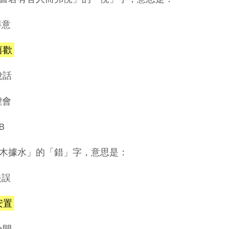
得意
)喜歡
說話
理會
B
木據水」的「錯」字，意思是：
失誤
)安置
分開