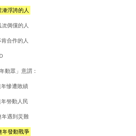
)虛滑浮誇的人
)風流倜儻的人
)不肯合作的人
D
年動眾」意謂：
)連年慘遭敗績
)連年勞動人民
)連年遇到災難
)連年發動戰爭