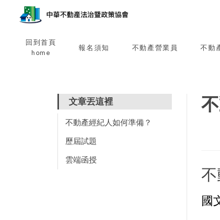
回到首頁
報名須知
不動產營業員
不動
home
不
文章丟這裡
不動產經紀人如何準備？
歷屆試題
雲端函授
不
國