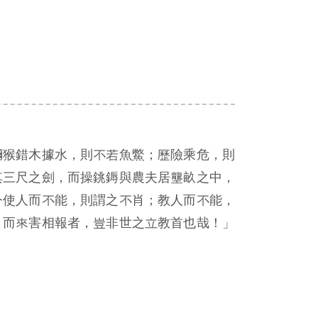
獼猴錯木據水，則不若魚鱉；歷險乘危，則
其三尺之劍，而操銚鎒與農夫居壟畝之中，
今使人而不能，則謂之不肖；教人而不能，
，而來害相報者，豈非世之立教首也哉！」