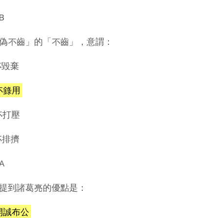
B
偽不齒」的「不齒」，意謂：
不毀棄
)不錄用
)不打壓
)不排擠
A
提到諸葛亮的優點是：
)開誠布公