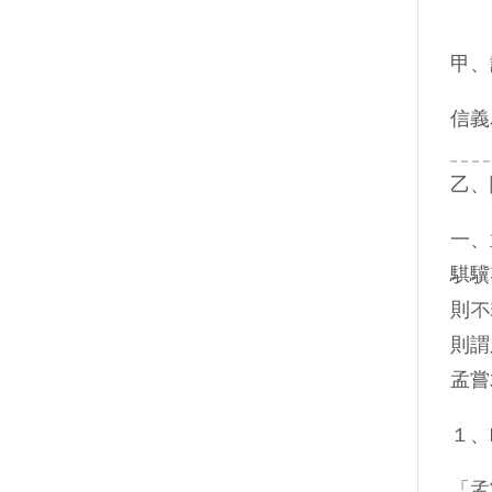
甲、
信義
乙、
一、
騏驥
則不
則謂
孟嘗
１、
「孟