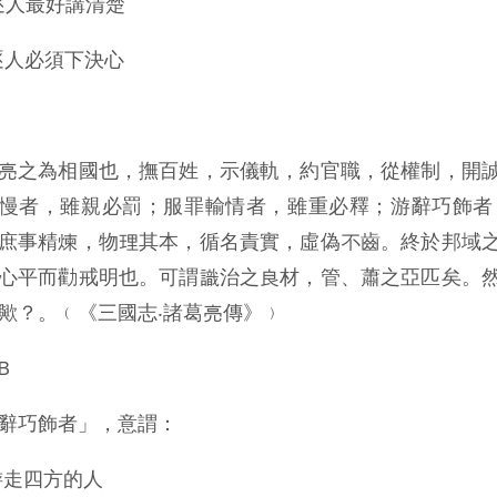
)逐人最好講清楚
)逐人必須下決心
亮之為相國也，撫百姓，示儀軌，約官職，從權制，開
慢者，雖親必罰；服罪輸情者，雖重必釋；游辭巧飾者
庶事精煉，物理其本，循名責實，虛偽不齒。終於邦域
心平而勸戒明也。可謂識治之良材，管、蕭之亞匹矣。
歟？。﹙《三國志‧諸葛亮傳》﹚
B
辭巧飾者」，意謂：
)游走四方的人