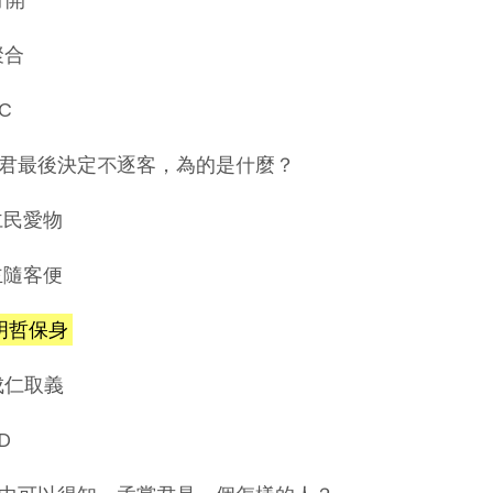
聚合
C
君最後決定不逐客，為的是什麼？
)仁民愛物
)主隨客便
)明哲保身
)成仁取義
D