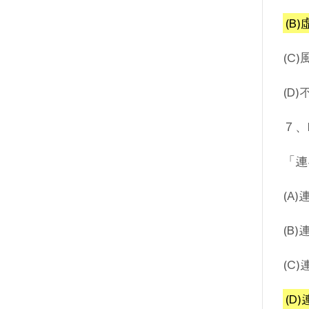
(B
(C
(D
７、
「連
(A
(B
(C
(D