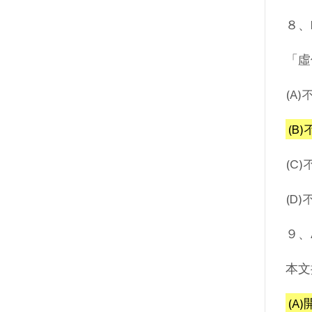
８、
「虛
(A)
(B
(C
(D
９、
本文
(A