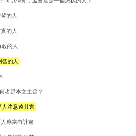
中可以得知，孟嘗君是一個怎樣的人？
)聖哲的人
)信實的人
)勇敢的人
)明智的人
A
何者是本文主旨？
)逐人注意遠其害
)逐人應當有計畫