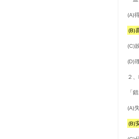
(A)
(B
(C)
(D)
２、
「錯
(A)
(B
(C)