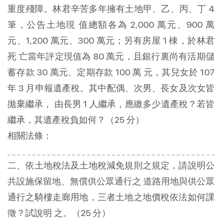
重度殘障。林君辛苦多年擁有土地甲、乙、丙、丁 4
筆，公告土地現 值總額各為 2,000 萬元、900 萬
元、1,200 萬元、300 萬元；另有房屋 1 棟，於林君
死 亡當年評定現值為 80 萬元，且銀行裏尚有活期儲
蓄存款 30 萬元、定期存款 100 萬 元，其兒女於 107
年 3 月申報遺產稅。其中配偶、次男、長女及次女皆
拋棄繼承， 由長男 1 人繼承，應繳多少遺產稅？若皆
繼承，其遺產稅負如何？（25 分）
相關法條：
二、依土地稅法及土地稅減免規則之規定，請說明公
共設施保留地、無償供公眾通行之 道路用地與供公眾
通行之騎樓走廊用地，三者土地之地價稅依法如何課
徵？試說明 之。（25 分）