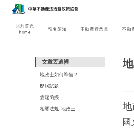
回到首頁
報名須知
不動產營業員
不動
home
地
文章丟這裡
地政士如何準備？
歷屆試題
雲端函授
地
相關法規-地政士
國文