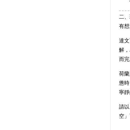
二、
有想
達文
解，
而完
荷蘭
憊時
寧靜
請以
空」