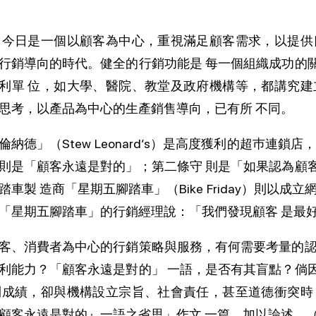
 今日是一個以顧客為中心，重視滿足顧客需求，以提供
行銷導向的時代。健全的行銷功能是 每一個組織成功的
利單 位，如大學、醫院、教堂及政府機構等，都講究建
思考，以產品為中心的生產銷售導向，已有所 不同。
倫納德」（Stew Leonard’s）是高度獲利的超巿連
則是「顧客永遠是對的」；第二條守 則是「如果認為顧
踏車製 造商「星期五腳踏車」（Bike Friday）則以
「星期五腳踏車」的行銷經理說：「我們發現顧客 是最
客、消費者為中心的行銷策略與服務，有何需要考量的認
利能力？「顧客永遠是對的」 一語，是否有其盲點？倘
利成績，卻與機構設立宗旨、社會責任，甚至道德衝突時
顧客永遠是對的』一語之省思」作文 一篇，加以論述。（5