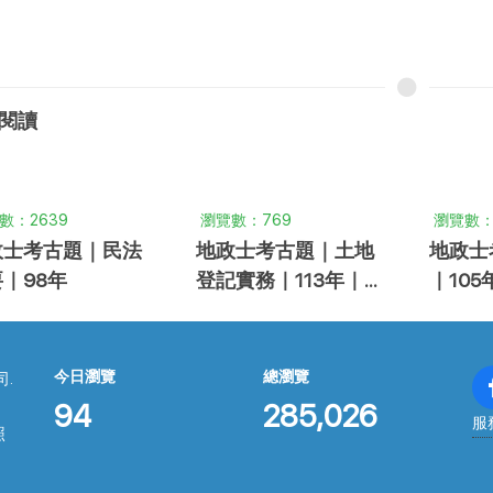
閱讀
數：2639
瀏覽數：769
瀏覽數：
政士考古題｜民法
地政士考古題｜土地
地政士
｜98年
登記實務｜113年｜申
｜105
論題
今日瀏覽
總瀏覽
司.
94
285,026
服
照