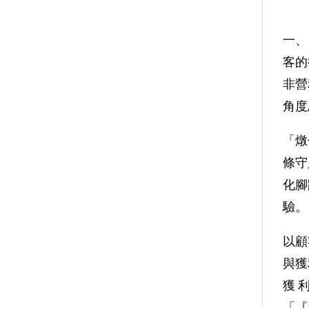
一、
客的
非營
角度
「燉
條守
化腳
驗。
以顧
與獲
獲 
「『