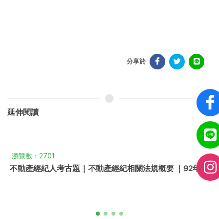
分享於
延伸閱讀
瀏覽數：2320
 ｜92年
地政士考古題｜土地登記實務｜101年