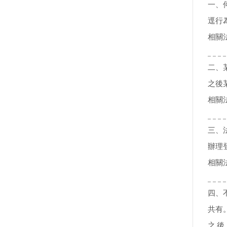
一、
逕行
相關
二、
之後
相關
三、
辦理
相關
四、
共有
之 