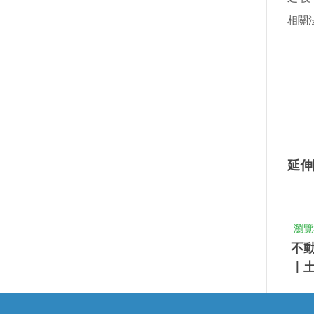
相關
延伸
瀏覽
不
｜
稅法