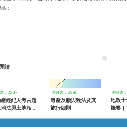
法條：
閱讀
數：2387
瀏覽數：3385
瀏覽數：1
動產經紀人考古題
遺產及贈與稅法及其
地政士
土地法與土地相關
施行細則
概要｜1
概要 ｜105年