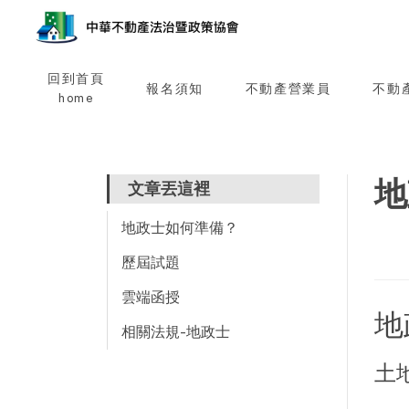
回到首頁
報名須知
不動產營業員
不動
home
地
文章丟這裡
地政士如何準備？
歷屆試題
雲端函授
地
相關法規-地政士
土