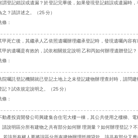
何謂登記錯誤或遺漏？於登記完畢後，如果發現登記錯誤或遺漏時，
為之？請詳述之。（25 分）
法條：
某甲死亡後，其繼承人乙依照遺囑辦理繼承登記時，發現遺囑內容有
某甲的遺囑是有效的，試依相關規定說明 乙和丙如何辦理遺贈登記？（
法條：
法院囑託登記機關就已登記土地上之未登記建物辦理查封時，請問建
登記？試依規定說明之。（25 分）
法條：
不動產投資開發公司興建集合住宅大樓一棟，其公共使用之樓梯、電
。請說明區分所有建物之共有部分如何辦 理測量？如何辦理登記？
後，若該所有權人要將該區分所有建物辦理抵押貸款，該共有部分又應如