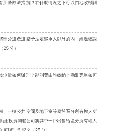
有那些救濟措 施？在什麼情況之下可以由地政機關
將部分遺產遺 贈予法定繼承人以外的丙，經過確認
25 分）
物測量如何辦 理？勘測費由誰繳納？勘測完畢如何
梯、一樓公共 空間及地下室等屬於區分所有權人所
不動產投資開發公司將其中一戶出售給區分所有權人
何辦理登 記？（25 分）