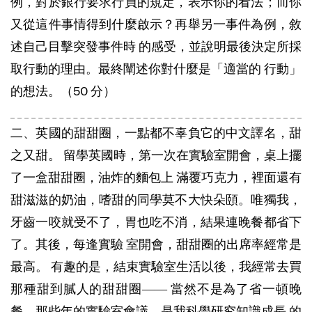
例，對於銀行要求行員的規定，表示你的看法；而你
又從這件事情得到什麼啟示？再舉另一事件為例，敘
述自己目擊突發事件時 的感受，並說明最後決定所採
取行動的理由。最終闡述你對什麼是「適當的 行動」
的想法。（50 分）
二、英國的甜甜圈，一點都不辜負它的中文譯名，甜
之又甜。 留學英國時，第一次在實驗室開會，桌上擺
了一盒甜甜圈，油炸的麵包上 滿覆巧克力，裡面還有
甜滋滋的奶油，嗜甜的同學莫不大快朵頤。唯獨我，
牙齒一咬就受不了，胃也吃不消，結果連晚餐都省下
了。其後，每逢實驗 室開會，甜甜圈的出席率經常是
最高。 有趣的是，結束實驗室生活以後，我經常去買
那種甜到膩人的甜甜圈―― 當然不是為了省一頓晚
餐。那些年的實驗室會議，是我科學研究知識成長 的