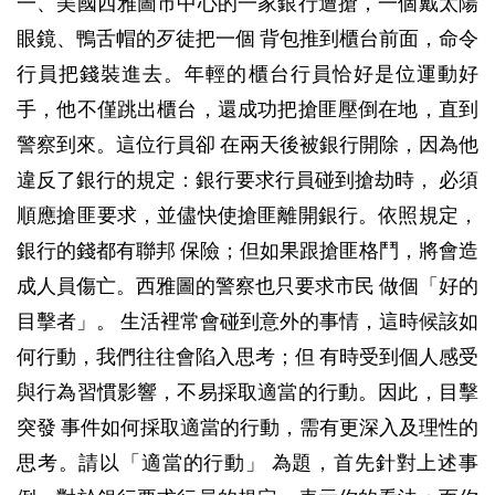
一、美國西雅圖市中心的一家銀行遭搶，一個戴太陽
眼鏡、鴨舌帽的歹徒把一個 背包推到櫃台前面，命令
行員把錢裝進去。年輕的櫃台行員恰好是位運動好
手，他不僅跳出櫃台，還成功把搶匪壓倒在地，直到
警察到來。這位行員卻 在兩天後被銀行開除，因為他
違反了銀行的規定：銀行要求行員碰到搶劫時， 必須
順應搶匪要求，並儘快使搶匪離開銀行。依照規定，
銀行的錢都有聯邦 保險；但如果跟搶匪格鬥，將會造
成人員傷亡。西雅圖的警察也只要求市民 做個「好的
目擊者」。 生活裡常會碰到意外的事情，這時候該如
何行動，我們往往會陷入思考；但 有時受到個人感受
與行為習慣影響，不易採取適當的行動。因此，目擊
突發 事件如何採取適當的行動，需有更深入及理性的
思考。請以「適當的行動」 為題，首先針對上述事