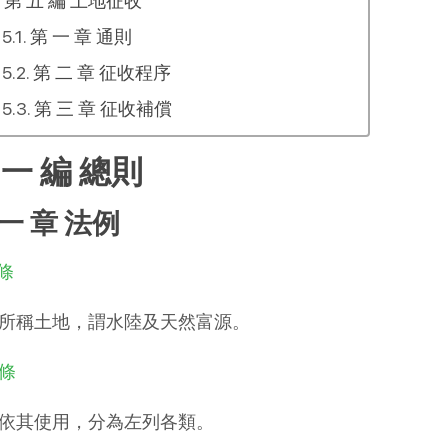
第 五 編 土地征收
第 一 章 通則
第 二 章 征收程序
第 三 章 征收補償
 一 編 總則
 一 章 法例
 條
所稱土地，謂水陸及天然富源。
 條
依其使用，分為左列各類。