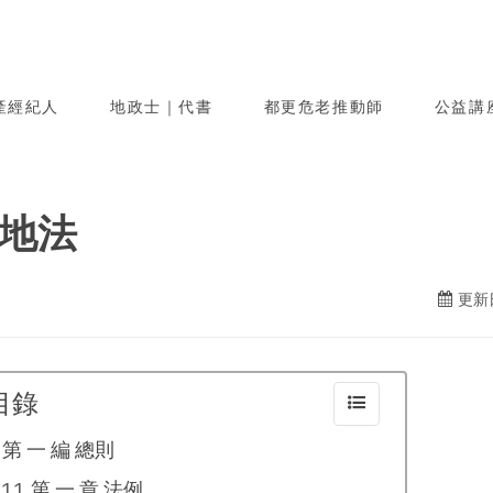
產經紀人
地政士｜代書
都更危老推動師
公益講
地法
更新日
目錄
第 一 編 總則
第 一 章 法例