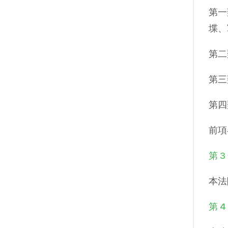
第一
堞、
第二
第三
第四
前項
第 3
本法
第 4