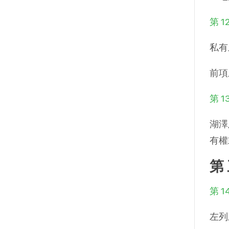
第 1
私有
前項
第 1
湖澤
有權
第
第 1
左列