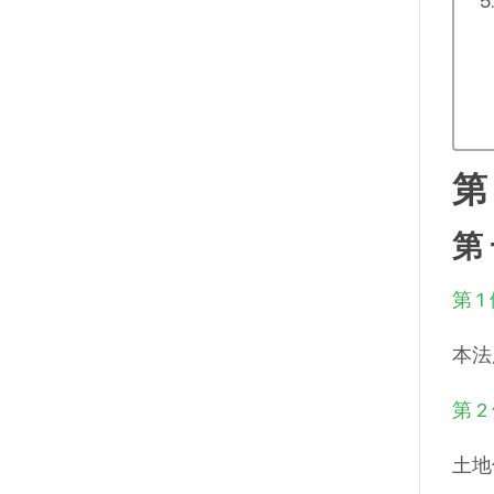
第
第
第 1
本法
第 2
土地