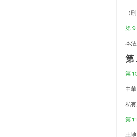
（刪
第 9
本法
第
第 1
中華
私有
第 1
土地