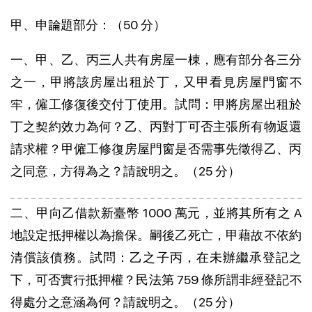
甲、申論題部分：（50 分）
一、甲、乙、丙三人共有房屋一棟，應有部分各三分
之一，甲將該房屋出租於丁，又甲看見房屋門窗不
牢，僱工修復後交付丁使用。試問：甲將房屋出租於
丁之契約效力為何？乙、丙對丁可否主張所有物返還
請求權？甲僱工修復房屋門窗是否需事先徵得乙、丙
之同意，方得為之？請說明之。（25 分）
二、甲向乙借款新臺幣 1000 萬元，並將其所有之 A
地設定抵押權以為擔保。嗣後乙死亡，甲藉故不依約
清償該債務。試問：乙之子丙，在未辦繼承登記之
下，可否實行抵押權？民法第 759 條所謂非經登記不
得處分之意涵為何？請說明之。（25 分）