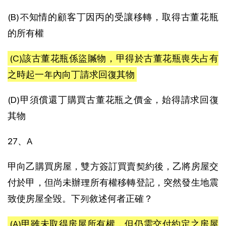
(B)不知情的顧客丁因丙的受讓移轉，取得古董花瓶
的所有權
(C)該古董花瓶係盜贓物，甲得於古董花瓶喪失占有
之時起一年內向丁請求回復其物
(D)甲須償還丁購買古董花瓶之價金，始得請求回復
其物
27、A
甲向乙購買房屋，雙方簽訂買賣契約後，乙將房屋交
付於甲，但尚未辦理所有權移轉登記，突然發生地震
致使房屋全毀。下列敘述何者正確？
(A)甲雖未取得房屋所有權，但仍需交付約定之房屋