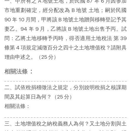
一、甲所有之 A 地號土地，於民國 87 年 6 月因參加
市地重劃確定，經分配改為 B 地號 土地；嗣於民國
90 年 10 月間，甲將該 B 地號土地贈與移轉登記予其
妻乙。94 年 9 月，乙將該 B 地號土地出售予丙。試
問：乙將土地移轉予丙時，得否適用土地稅法 第 39
條第 4 項規定減徵百分之四十之土地增值稅？請附具
理由申述之。（25 分）
：
相關法條
二、試依稅捐稽徵法之規定，分別說明稅捐之核課期
間及其起算日為何？（25 分）
相關法條：
三、土地增值稅之納稅義務人為何？又土地分割與土