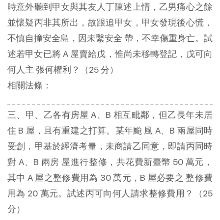
時意外聽到甲女與其友人丁陳述上情，乙男痛心之餘
並懷疑丙非其所出，故跟追甲女，甲女發現後心慌，
不慎自撞安全島，因未繫安全 帶，不幸傷重身亡。試
述若甲女已將 A 屋賣給戊，惟尚未移轉登記，戊可向
何人主 張何權利？（25 分）
相關法條：
三、甲、乙各有房屋 A、B 相互毗鄰，但乙長年未居
住 B 屋，且有重建之打算。某年颱 風 A、B 兩屋同時
受創，甲基於經濟考量，未商請乙同意，即請丙同時
對 A、B 兩房 屋進行整修，共花費新臺幣 50 萬元，
其中 A 屋之整修費用為 30 萬元，B 屋必要之 整修費
用為 20 萬元。試述丙可向何人請求整修費用？（25
分）