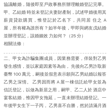
協議離婚，隨後即至戶政事務所辦理離婚登記完畢。
甲、乙結婚 時並未登記夫妻財產制，試述甲婚後用其
薪資貸款購買，惟登記於乙名下，共同居 住之 A
屋，所有權為誰所有？如半年後，甲即與網友戊結婚
並辦理登記，該婚姻效 力如何？（25 分）
相關法條：
二、甲女為詐騙集團成員，因業務需要，佯裝對乙男
發生感情，並以家庭因素等為由， 先後向乙男詐取新
臺幣 100 萬元，嗣後並假意表示願與乙男結婚以報答
乙男之深情。 乙男因而將 A 屋一棟信託給甲女並為
信託登記，以做為新居之用，嗣甲、乙二人於 酒店中
宴客結婚，惟因甲女拖延，一直未辦理結婚登記。一
年後甲女生下一子丙， 乙男喜不自勝，然於請滿月酒