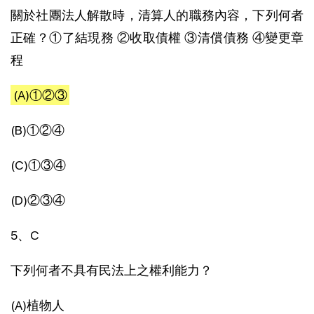
關於社團法人解散時，清算人的職務內容，下列何者
正確？①了結現務 ②收取債權 ③清償債務 ④變更章
程
(A)①②③
(B)①②④
(C)①③④
(D)②③④
5、C
下列何者不具有民法上之權利能力？
(A)植物人