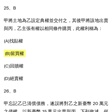
25、B
甲將土地為乙設定典權並交付之，其後甲將該地出賣
與丙，乙主張有權以相同條件購買，此權利稱為：
(A)找貼權
(B)留買權
(C)回贖權
(D)絕賣權
26、B
甲忘記乙已清償債務，遂誤將對乙之新臺幣 20 萬元
之債權，以新臺幣 15 萬元出賣與丙。下列敘述，何