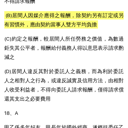
不得請求報酬
(B)居間人因媒介應得之報酬，除契約另有訂定或另
有習慣外，應由契約當事人雙方平均負擔
(C)約定之報酬，較居間人所任勞務之價值，為數過
鉅失其公平者，報酬給付義務人得以意思表示請求酌
減之
(D)居間人違反其對於委託人之義務，而為利於委託
人之相對人之行為，或違反誠實及信用方法，由相對
人收受利益者，不得向委託人請求報酬，僅得請求償
還其支出之必要費用
18、A
甲乙係多年好友，甲長年於國外經商，遂概括委任乙