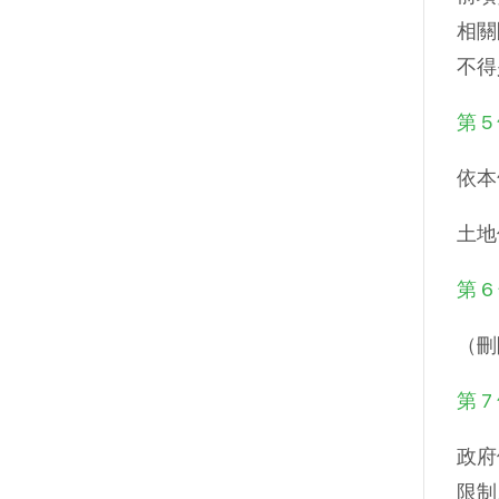
相關
不得
第 5
依本
土地
第 6
（刪
第 7
政府
限制