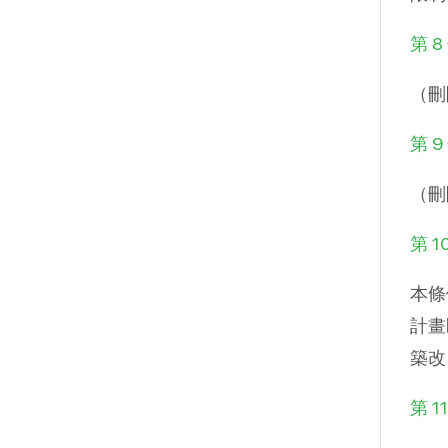
第 8
（刪
第 9
（刪
第 1
本條
計畫
築改
第 1