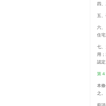
四、
五、
六、
住宅
七、
用；
認定
第 4
本條
之。
前項