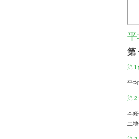
平
第
第 1
平均
第 2
本條
土地
第 3