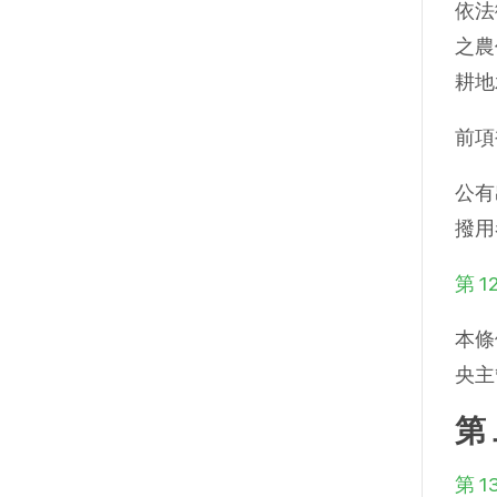
依法
之農
耕地
前項
公有
撥用
第 1
本條
央主
第
第 1