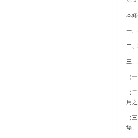
本條
一、
二、
三、
（一
（二
用之
（三
場、