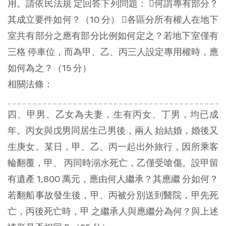
用。請依民法規 定回答下列問題： 何謂專有部分？
其成立要件如何？（10 分） 各區分所有權人在地下
室共有部分之應有部分比例如何定之？若地下室僅有
三格 停車位，而為甲、乙、丙三人設定專用權時，應
如何為之？（15 分）
相關法條：
四、甲男、乙女為夫妻，生有丙女、丁男，均已成
年。丙女與戊男同居生己男後，兩人 始結婚，婚後又
生庚女。某日，甲、乙、丙一起出外旅行，因所乘客
輪翻覆，甲、 丙同時溺水死亡，乙僅受嗆傷。設甲留
有遺產 1,800 萬元，應由何人繼承？其應繼 分如何？
若翻船事故發生後，甲、丙被分別送到醫院，甲先死
亡，丙後死亡時，甲 之繼承人與應繼分為何？與上述