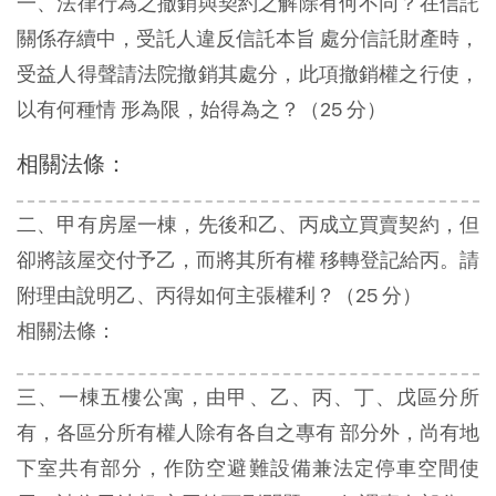
一、法律行為之撤銷與契約之解除有何不同？在信託
關係存續中，受託人違反信託本旨 處分信託財產時，
受益人得聲請法院撤銷其處分，此項撤銷權之行使，
以有何種情 形為限，始得為之？（25 分）
相關法條：
二、甲有房屋一棟，先後和乙、丙成立買賣契約，但
卻將該屋交付予乙，而將其所有權 移轉登記給丙。請
附理由說明乙、丙得如何主張權利？（25 分）
相關法條：
三、一棟五樓公寓，由甲、乙、丙、丁、戊區分所
有，各區分所有權人除有各自之專有 部分外，尚有地
下室共有部分，作防空避難設備兼法定停車空間使