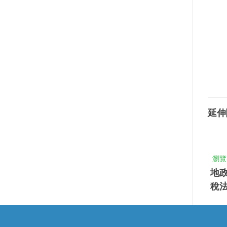
延伸
瀏覽
地
稅法