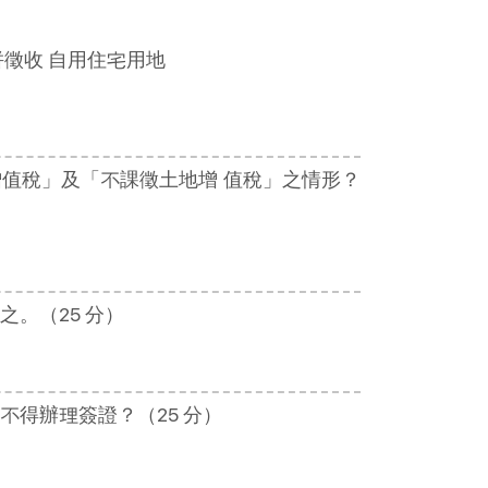
併徵收 自用住宅用地
值稅」及「不課徵土地增 值稅」之情形？
。（25 分）
得辦理簽證？（25 分）